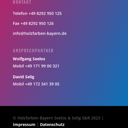
KONTAKT
Telefon +49 8292 950 125
Fax +49 8292 950 126
info@holzfarben-bayern.de
ANSPRECHPARTNER
Wolfgang Seelos
Mobil +49 171 99 00 321
David Selig
Mobil +49 172 341 39 05
© Holzfarben Bayern Seelos & Selig GbR 2023 |
Impressum
|
Datenschutz